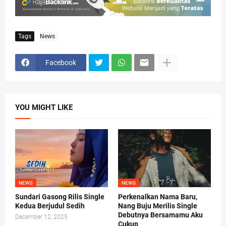
Tags
News
Facebook
YOU MIGHT LIKE
NEWS
NEWS
Sundari Gasong Rilis Single
Perkenalkan Nama Baru,
Kedua Berjudul Sedih
Nang Buju Merilis Single
Debutnya Bersamamu Aku
December 12, 2025
Cukup