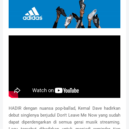
HADIR dengan nuansa pop-ballad, Kemal Dave hadirkan
debut singlenya berjudul Don't Leave Me Now yang sudah
dapat diperdengarkan di semua gerai musik streaming.