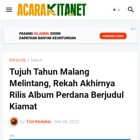
Beranda
News
Tujuh Tahun Malang
Melintang, Rekah Akhirnya
Rilis Album Perdana Berjudul
Kiamat
by
Tim Redaksi
-
Mei 06, 2022
ads