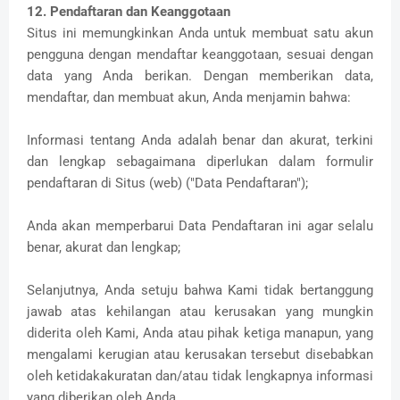
12. Pendaftaran dan Keanggotaan
Situs ini memungkinkan Anda untuk membuat satu akun
pengguna dengan mendaftar keanggotaan, sesuai dengan
data yang Anda berikan. Dengan memberikan data,
mendaftar, dan membuat akun, Anda menjamin bahwa:
Informasi tentang Anda adalah benar dan akurat, terkini
dan lengkap sebagaimana diperlukan dalam formulir
pendaftaran di Situs (web) ("Data Pendaftaran");
Anda akan memperbarui Data Pendaftaran ini agar selalu
benar, akurat dan lengkap;
Selanjutnya, Anda setuju bahwa Kami tidak bertanggung
jawab atas kehilangan atau kerusakan yang mungkin
diderita oleh Kami, Anda atau pihak ketiga manapun, yang
mengalami kerugian atau kerusakan tersebut disebabkan
oleh ketidakakuratan dan/atau tidak lengkapnya informasi
yang diberikan oleh Anda.