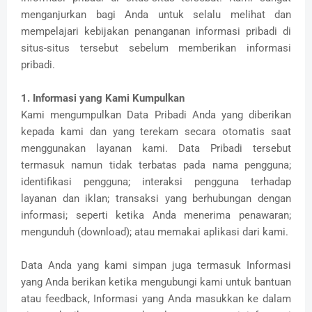
menganjurkan bagi Anda untuk selalu melihat dan
mempelajari kebijakan penanganan informasi pribadi di
situs-situs tersebut sebelum memberikan informasi
pribadi.
1. Informasi yang Kami Kumpulkan
Kami mengumpulkan Data Pribadi Anda yang diberikan
kepada kami dan yang terekam secara otomatis saat
menggunakan layanan kami. Data Pribadi tersebut
termasuk namun tidak terbatas pada nama pengguna;
identifikasi pengguna; interaksi pengguna terhadap
layanan dan iklan; transaksi yang berhubungan dengan
informasi; seperti ketika Anda menerima penawaran;
mengunduh (download); atau memakai aplikasi dari kami.
Data Anda yang kami simpan juga termasuk Informasi
yang Anda berikan ketika mengubungi kami untuk bantuan
atau feedback, Informasi yang Anda masukkan ke dalam