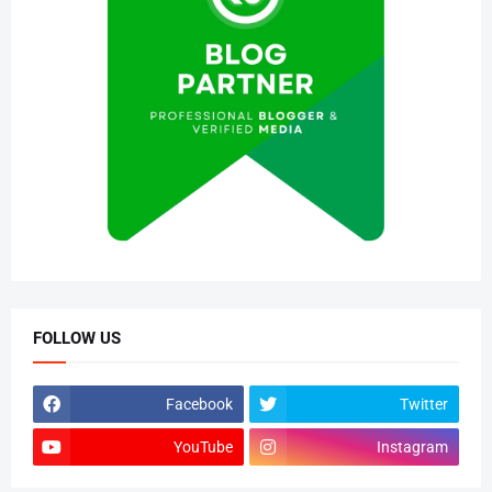
FOLLOW US
Facebook
Twitter
YouTube
Instagram