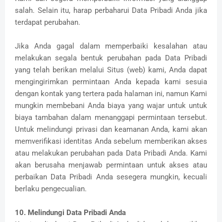
salah. Selain itu, harap perbaharui Data Pribadi Anda jika
terdapat perubahan.
Jika Anda gagal dalam memperbaiki kesalahan atau
melakukan segala bentuk perubahan pada Data Pribadi
yang telah berikan melalui Situs (web) kami, Anda dapat
mengingirimkan permintaan Anda kepada kami sesuia
dengan kontak yang tertera pada halaman ini, namun Kami
mungkin membebani Anda biaya yang wajar untuk untuk
biaya tambahan dalam menanggapi permintaan tersebut.
Untuk melindungi privasi dan keamanan Anda, kami akan
memverifikasi identitas Anda sebelum memberikan akses
atau melakukan perubahan pada Data Pribadi Anda. Kami
akan berusaha menjawab permintaan untuk akses atau
perbaikan Data Pribadi Anda sesegera mungkin, kecuali
berlaku pengecualian.
10. Melindungi Data Pribadi Anda