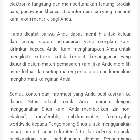
elektronik langsung dan memberitahukan tentang produk
baru, penawaran khusus atau informasi lain yang menurut
kami akan menarik bagi Anda.
Harap dicatat bahwa Anda dapat memilih untuk keluar
dari setiap materi pemasaran yang mungkin kami
kirimkan kepada Anda. Kami mengharapkan Anda untuk
mengikuti instruksi untuk berhenti berlangganan yang
diatur di dalam materi pemasaran kami jika Anda memilih
untuk keluar dari setiap materi pemasaran, dan kami akan
menghormati keinginan Anda.
Semua konten dan informasi yang Anda publikasikan ke
dalam Situs adalah milik Anda, namun dengan
menggunakan Situs kami Anda memberikan izin non-
ekslusif, transferable, sub-licensable, free-royalty,
worldwide kepada Pengembang Situs untuk menggunakan
setiap properti seperti konten foto dan video yang anda
publikasikan saat berhubungan dengan Pengembang