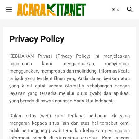
Privacy Policy
KEBIJAKAN Privasi (Privacy Policy) ini menjelaskan
bagaimana kami mengumpulkan, menyimpan,
menggunakan, memproses dan melindungi informasi/data
pribadi yang teridentifikasi yang Anda dapat berikan atau
yang kami catat secara otomatis sehubungan dengan
layanan yang tersedia melalui situs (web) dan aplikasi
yang berada di bawah naungan Acarakita Indonesia.
Dalam situs (web) kami terdapat berbagai link yang
mengarah kepada situs lain dan atas hal tersebut kami
tidak bertanggung jawab terhadap kebijakan penanganan
informasi pribadi di situs-situs tersebut. Kami sangat