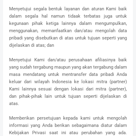
Menyetujui segala bentuk layanan dan aturan Kami baik
dalam segala hal namun tidaak terbatas juga untuk
kegunaan pihak ketiga lainnya dalam mengumpulkan,
menggunakan, memanfaatkan dan/atau mengolah data
pribadi yang disebutkan di atas untuk tujuan seperti yang
dijelaskan di atas; dan
Menyetujui Kami dan/atau perusahaan afiliasinya baik
yang sudah tergabung maupun yang akan tergabung dalam
masa mendatang untuk mentransfer data pribadi Anda
keluar dari wilayah Indonesia ke lokasi mitra (partner)
Kami lainnya sesuai dengan lokasi dari mitra (partner),
dan pihak-pihak lain untuk tujuan seperti dijelaskan di
atas.
Memberikan persetujuan kepada kami untuk mengolah
informasi yang Anda berikan sebagaimana diatur dalam
Kebijakan Privasi saat ini atau perubahan yang ada.