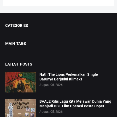
CATEGORIES
MAIN TAGS
LATEST POSTS
Nath The Lions Perkenalkan Single
Barunya Berjudul Klimaks
August 06, 2026
BAALE Rilis Lagu Kita Melawan Dunia Yang
Menjadi OST Film Operasi Pesta Copet
August 05, 2026