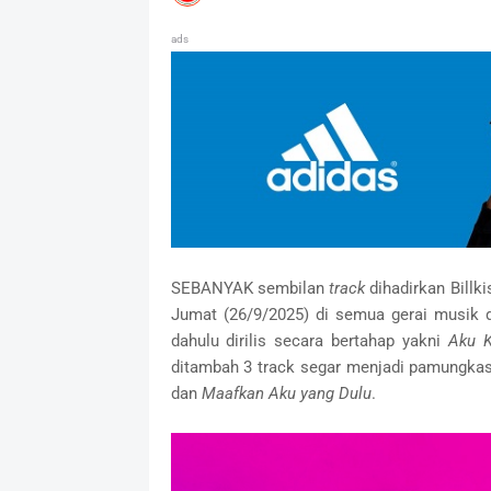
ads
SEBANYAK sembilan
track
dihadirkan Billk
Jumat (26/9/2025) di semua gerai musik di
dahulu dirilis secara bertahap yakni
Aku K
ditambah 3 track segar menjadi pamungkas 
dan
Maafkan Aku yang Dulu
.