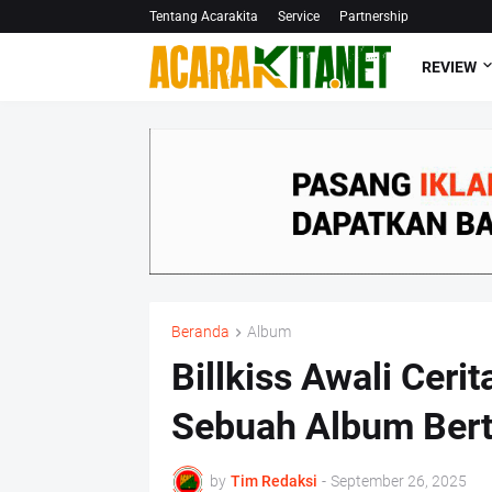
Tentang Acarakita
Service
Partnership
REVIEW
Beranda
Album
Billkiss Awali Cer
Sebuah Album Berta
by
Tim Redaksi
-
September 26, 2025