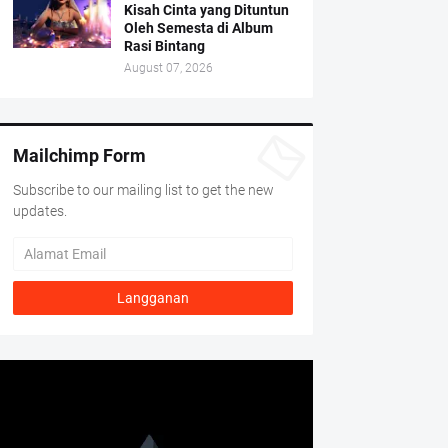
Kisah Cinta yang Dituntun
Oleh Semesta di Album
Rasi Bintang
August 07, 2026
Mailchimp Form
Subscribe to our mailing list to get the new
updates.