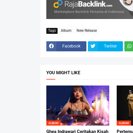
Tags
Album
New Release
Facebook
Twitter
YOU MIGHT LIKE
ALBUM
ALBUM
Ghea Indrawari Ceritakan Kisah
Pertemu