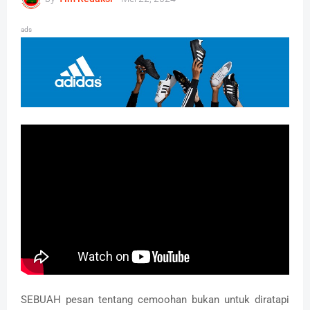
ads
SEBUAH pesan tentang cemoohan bukan untuk diratapi