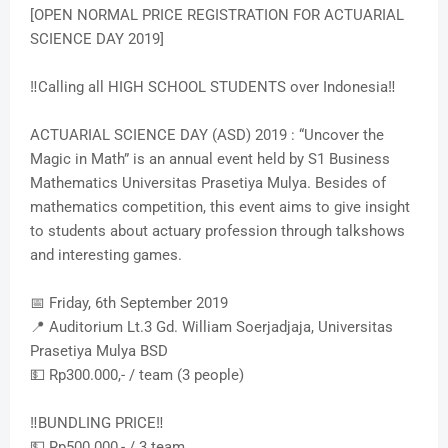
[OPEN NORMAL PRICE REGISTRATION FOR ACTUARIAL
SCIENCE DAY 2019]
‼️Calling all HIGH SCHOOL STUDENTS over Indonesia‼️
ACTUARIAL SCIENCE DAY (ASD) 2019 : “Uncover the
Magic in Math” is an annual event held by S1 Business
Mathematics Universitas Prasetiya Mulya. Besides of
mathematics competition, this event aims to give insight
to students about actuary profession through talkshows
and interesting games.
📅 Friday, 6th September 2019
📍 Auditorium Lt.3 Gd. William Soerjadjaja, Universitas
Prasetiya Mulya BSD
💵 Rp300.000,- / team (3 people)
‼️BUNDLING PRICE‼️
💵 Rp500.000,- / 3 team