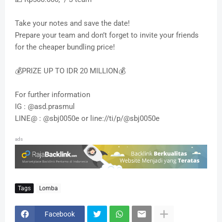
Take your notes and save the date!
Prepare your team and don’t forget to invite your friends
for the cheaper bundling price!
💰PRIZE UP TO IDR 20 MILLION💰
For further information
IG : @asd.prasmul
LINE@ : @sbj0050e or line://ti/p/@sbj0050e
ads
Tags
Lomba
Facebook