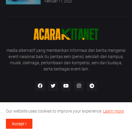
Februari 11, 2022
media alternatif yang memberikan informasi dan berita mengenai
event nasional baik itu pentas seni (pensi) sekolah dan kampus,
musik, olahraga, perlombaan dan kompetisi, seni dan budaya,
serta berbagai event lain.
Our website uses cookies to improve your experience.
Learn more
Disclaimers
Privacy Policy
Contact Us
Accept !
Copyright © 2025 - All Rights Reserved