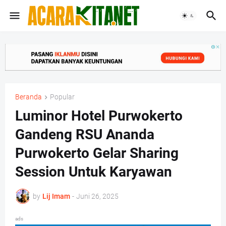
Beranda
Popular
Luminor Hotel Purwokerto
Gandeng RSU Ananda
Purwokerto Gelar Sharing
Session Untuk Karyawan
by
Lij Imam
-
Juni 26, 2025
ads